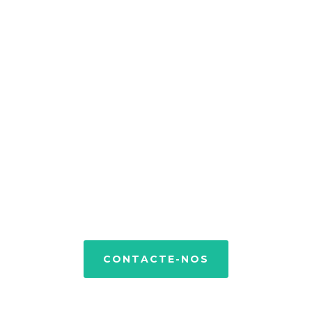
Vamos falar sobre o
projecto que quer
realizar. Nós podemos
ajudar.
Entre em contacto connosco e teremos todo
o gosto em saber o que tem para nos dizer.
CONTACTE-NOS
ONDE ESTAMOS