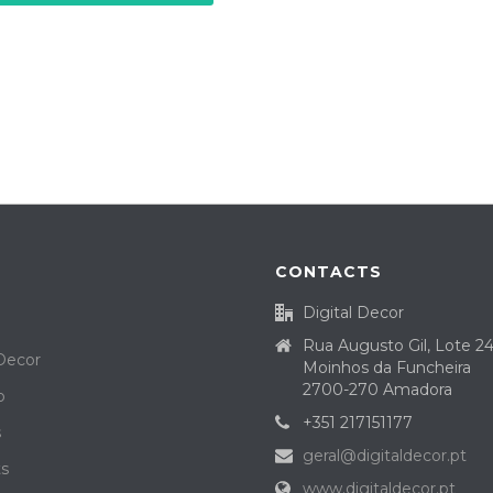
CONTACTS
Digital Decor
Rua Augusto Gil, Lote 2
 Decor
Moinhos da Funcheira
2700-270 Amadora
o
+351 217151177
s
geral@digitaldecor.pt
ts
www.digitaldecor.pt