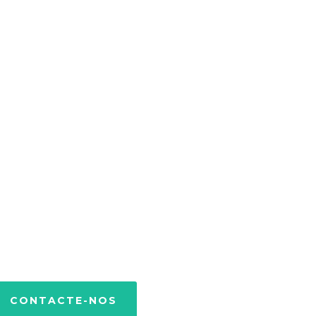
o projecto que quer realizar. 
to connosco e teremos todo o gosto em saber o que tem
CONTACTE-NOS
ONDE ESTAMOS