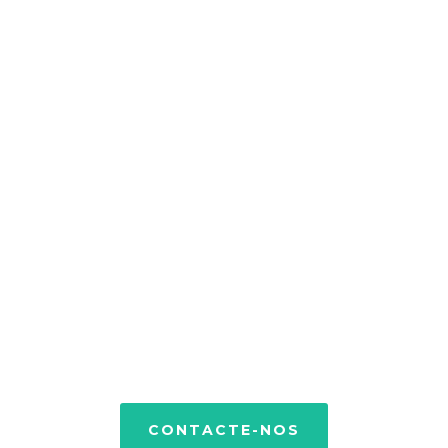
Vamos falar sobre o
projecto que quer
realizar. Nós podemos
ajudar.
Entre em contacto connosco e teremos todo
o gosto em saber o que tem para nos dizer.
CONTACTE-NOS