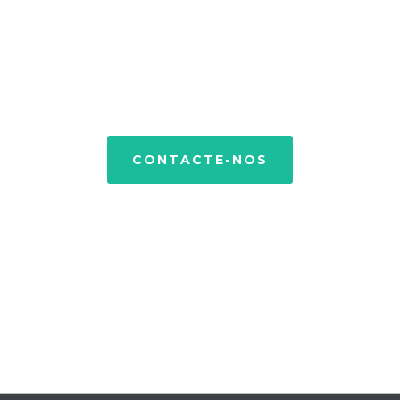
Entre em contacto connosco e teremos todo
o gosto em saber o que tem para nos dizer.
CONTACTE-NOS
ONDE ESTAMOS